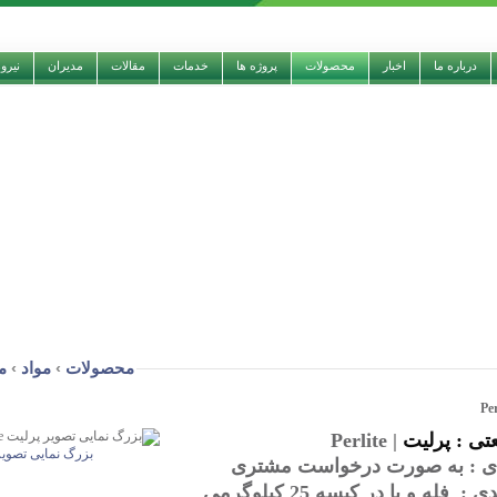
درباره ما
اخبار
محصولات
پروژه ها
خدمات
مقالات
مدیران
نیرو
محصولات
›
مواد
›
م
عتی :
پرلیت
| Perlite
بزرگ نمایی تصویر
ندی : به صورت درخواست مشتری
: فله و یا در کیسه 25 کیلوگرمی