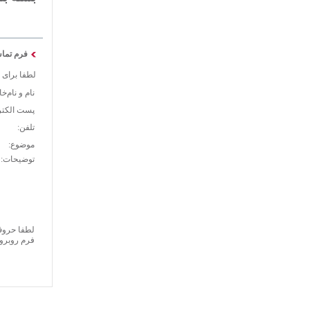
فرم تما
لطفا برای 
نام و نام‌خ
پست الکتر
تلفن:
موضوع:
توضیحات:
لطفا حروف 
فرم روبرو 